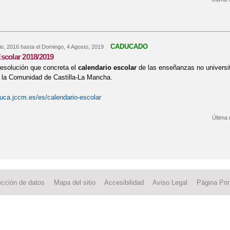
re Horario de entrega de notas
CADUCADO
io, 2016
hasta el
Domingo, 4 Agosto, 2019
scolar 2018/2019
resolución que concreta el
calendario escolar
de las enseñanzas no universit
 la Comunidad de Castilla-La Mancha.
uca.jccm.es/es/calendario-escolar
Última 
re Calendario Escolar 2018/2019
ección de datos
Mapa del sitio
Accesibilidad
Aviso Legal
Página Prin