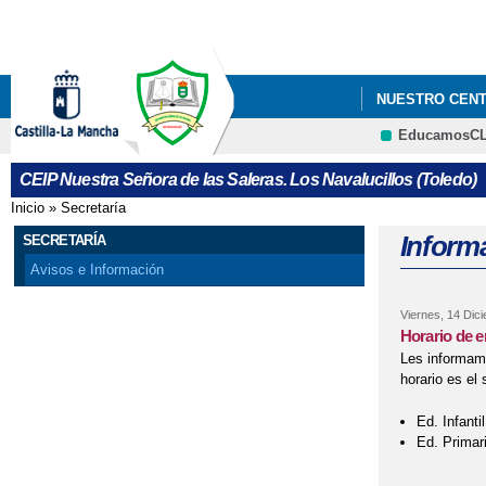
NUESTRO CEN
EducamosC
CEIP Nuestra Señora de las Saleras. Los Navalucillos (Toledo)
Inicio
»
Secretaría
Se encuentra usted aquí
Informa
SECRETARÍA
Avisos e Información
Viernes, 14 Dic
Horario de e
Les informamo
horario es el 
Ed. Infanti
Ed. Primar