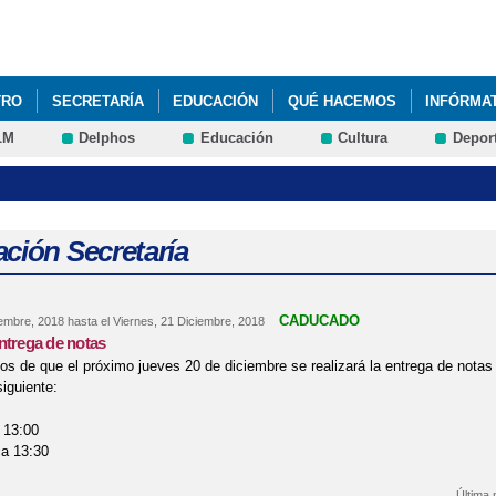
Pasar al
contenido
principal
TRO
SECRETARÍA
EDUCACIÓN
QUÉ HACEMOS
INFÓRMA
LM
Delphos
Educación
Cultura
Depor
ción Secretaría
CADUCADO
iembre, 2018
hasta el
Viernes, 21 Diciembre, 2018
ntrega de notas
s de que el próximo jueves 20 de diciembre se realizará la entrega de notas 
siguiente:
l 13:00
ia 13:30
Última 