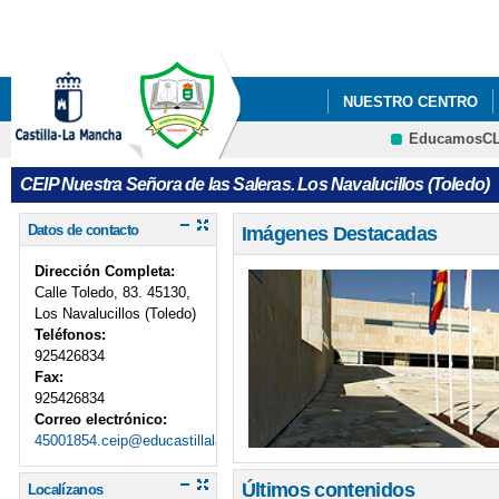
Pa
co
pri
NUESTRO CENTRO
EducamosC
CRFP
CEIP Nuestra Señora de las Saleras. Los Navalucillos (Toledo)
Datos de contacto
Imágenes Destacadas
Dirección Completa:
Calle Toledo, 83. 45130,
Los Navalucillos (Toledo)
Teléfonos:
925426834
Fax:
925426834
Correo electrónico:
45001854.ceip@educastillalamancha.es
Últimos contenidos
Localízanos